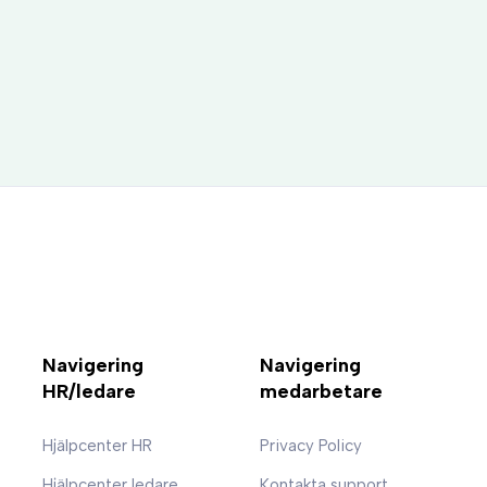
Styrkor och utma
Navigering
Navigering
HR/ledare
medarbetare
Hjälpcenter HR
Privacy Policy
Hjälpcenter ledare
Kontakta support