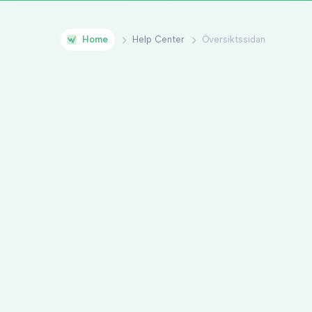
Home
Help Center
Översiktssidan
Föreläsning och workshops
Integration till Slack