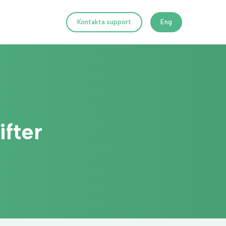
Kontakta support
Eng
fter