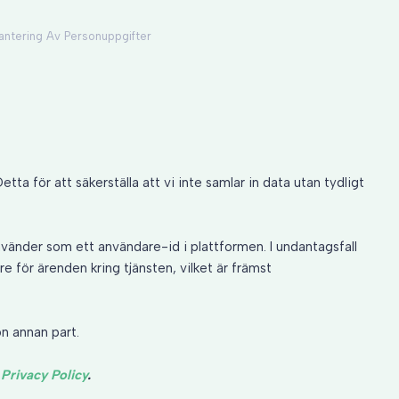
antering Av Personuppgifter
tta för att säkerställa att vi inte samlar in data utan tydligt
änder som ett användare-id i plattformen. I undantagsfall
för ärenden kring tjänsten, vilket är främst
on annan part.
h
Privacy Policy
.